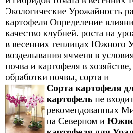
и гибридов томата в весенних
Экологические Урожайность р
картофеля Определение влияни
качество клубней. роста на ур
в весенних теплицах Южного У
возделывания ячменя в услови
почва и картофеля в хозяйстве,
обработки почвы, сорта и
Сорта
картофеля
д
картофель
не входит
рекомендованных Ми
на Северном и
Южн
картофеля
для
Ура