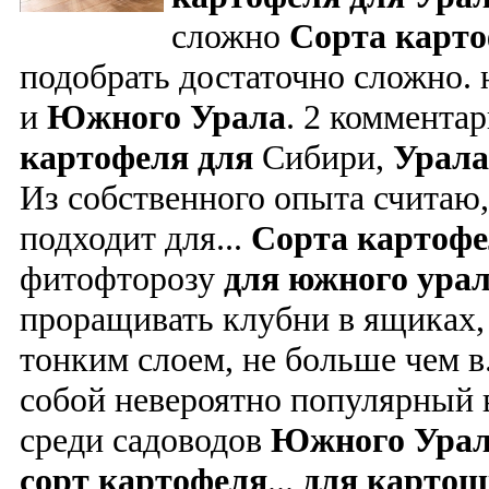
сложно
Сорта
карт
подобрать достаточно сложно.
и
Южного
Урала
. 2 коммента
картофеля
для
Сибири,
Урала
Из собственного опыта считаю
подходит для...
Сорта
картофе
фитофторозу
для
южного
ура
проращивать клубни в ящиках,
тонким слоем, не больше чем в.
собой невероятно популярный в
среди садоводов
Южного
Ура
сорт
картофеля
...
для
картош