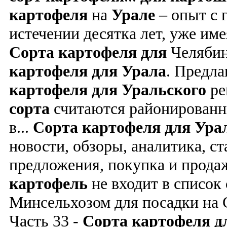
картофеля
на
Урале
– опыт с 
истечении десятка лет, уже име
Сорта
картофеля
для
Челябин
картофеля
для
Урала
.
Предла
картофеля
для
Уральского
ре
сорта
считаются районирован
в...
Сорта
картофеля
для
Ура
новости, обзоры, аналитика, с
предложения, покупка и прода
картофель
не входит в список
Минсельхозом для посадки на
Часть 33 -
Сорта
картофеля
д