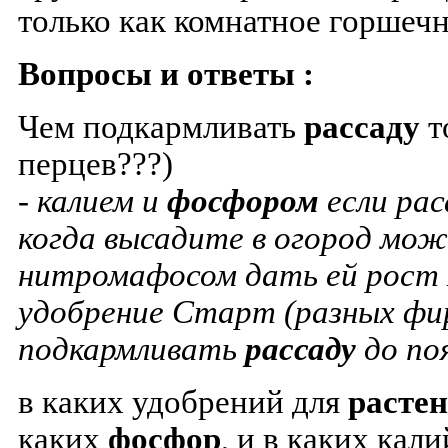
только как комнатное горшеч
Вопросы и ответы :
Чем подкармливать
рассаду
т
перцев???)
- калием и
фосфором
если рас
когда высадите в огород мо
нитромафосом дать ей рост 
удобрение Старт (разных фи
подкармливать
рассаду
до поя
в каких удобрений для
расте
каких
фосфор
, и в каких кал