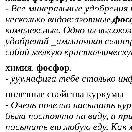
- Все минеральные удобрения
несколько видов:азотные,
фос
комплексные. Одно из высок
удобрений _аммиачная селит
собой мелкую кристаллическую
химия.
фосфор
.
- ууу,нафига тебе столько и
полезные свойства куркумы
- Очень полезно насыпать кур
была постоянно на виду, и п
посыпать ею любую еду. Как 