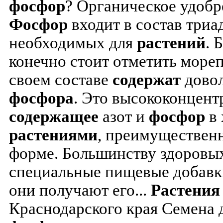
фосфор
? Органическое удобр
Фосфор
входит в состав триа
необходимых для
растений
. 
конечно стоит отметить море
своем составе
содержат
довол
фосфора
. Это высококонцент
содержащее
азот и
фосфор
в 
растениями
, преимуществен
форме. Большинству здоровы
специальные пищевые добавк
они получают его...
Растения
Краснодарского края Семена