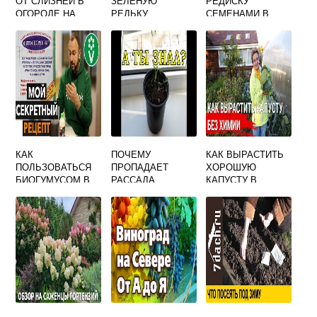
ОТ СЛИЗНЕЙ В
ЗЕЛЕНУЮ
РЕДИСКУ
ОГОРОДЕ НА
РЕДЬКУ
СЕМЕНАМИ В
КАПУСТЕ
ОТКРЫТОМ
ГРУНТЕ ЛЕТОМ
КАК
ПОЧЕМУ
КАК ВЫРАСТИТЬ
ПОЛЬЗОВАТЬСЯ
ПРОПАДАЕТ
ХОРОШУЮ
БИОГУМУСОМ В
РАССАДА
КАПУСТУ В
ОГОРОДЕ
ПОМИДОР ПОСЛЕ
ОТКРЫТОМ
ВСХОДОВ
ГРУНТЕ