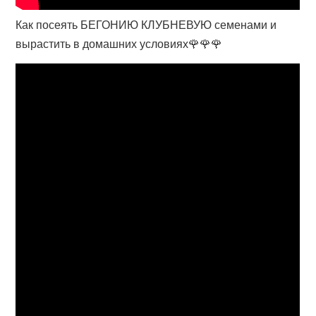
Как посеять БЕГОНИЮ КЛУБНЕВУЮ семенами и
вырастить в домашних условиях🌹🌹🌹