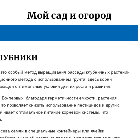
Мой сад и огород
КЛУБНИКИ
- это особый метод выращивания рассады клубничных растений
ционного метода с использованием грунта, здесь корни
ающей оптимальные условия для их роста и развития.
 Во-первых, благодаря герметичности емкости, растения
то позволяет снизить использование пестицидов и других
печивает оптимальное питание корневой системы, что
.
сева семян в специальные контейнеры или ячейки,
побегов и корней растения продолжают развиваться внутри