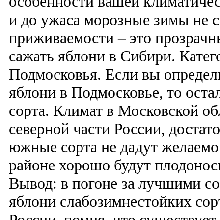
особенности вашей климатичес
и до ужаса морозные зимы не 
приживаемости – это прозрачны
сажать яблони в Сибири. Катег
Подмосковья. Если вы определи
яблони в Подмосковье, то ост
сорта. Климат в Московской об
северной части России, достат
южные сорта не дадут желаемог
районе хорошо будут плодонос
Вывод: в погоне за лучшими со
яблони слабозимнестойких со
России, помня, что существуе