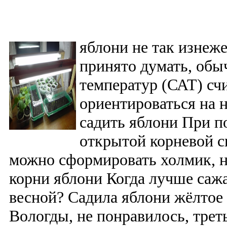
яблони не так изнеж
принято думать, обы
температур (САТ) счи
ориентироваться на н
садить яблони При п
открытой корневой с
можно сформировать холмик, н
корни яблони Когда лучше сажа
весной? Садила яблони жёлтое 
Вологды, не понравилось, тре