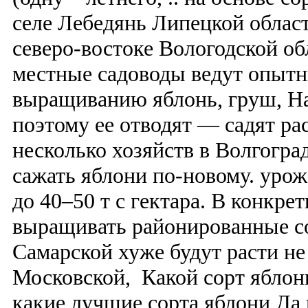
селе Лебедянь Липецкой област
северо-востоке Вологодской обл
местные садоводы ведут опытн
выращиванию яблонь, груш, На
поэтому ее отводят — садят ра
несколько хозяйств в Волгогра
сажать яблони по-новому. урож
до 40–50 т с гектара. В конкре
выращивать районированные со
Самарской хуже будут расти не
Московской, Какой сорт яблон
какие лучшие сорта яблони Да