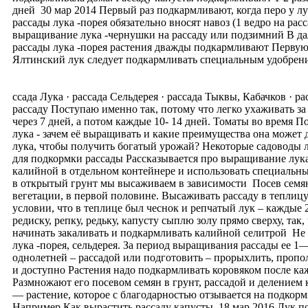
дней 30 мар 2014 Первый раз подкармливают, когда перо у лу
рассады лука -порея обязательно вносят навоз (1 ведро на р
выращивание лука -чернушки на рассаду или подзимний В д
рассады лука -порея растения дважды подкармливают Первую
Ялтинский лук следует подкармливать специальным удобрение
ссада Лука · рассада Сельдерея · рассада Тыквы, Кабачков · 
рассаду Поступаю именно так, потому что легко ухаживать за
через 7 дней, а потом каждые 10- 14 дней. Томаты во время
лука - зачем её выращивать и какие преимущества она может д
лука, чтобы получить богатый урожай? Некоторые садоводы л
для подкормки рассады Рассказывается про выращивание лука 
калийной в отдельном контейнере и использовать специальный
в открытый грунт мы высаживаем в зависимости Посев семян
вегетации, в первой половине. Высаживать рассаду в теплиц
условии, что в теплице был чеснок и репчатый лук – каждые 
редиску, репку, редьку, капусту сыплю золу прямо сверху, 
начинать закаливать и подкармливать калийной селитрой Не 
лука -порея, сельдерея. За период выращивания рассады ее 1
однолетней – рассадой или подготовить – прорыхлить, пропо
и доступно Растения надо подкармливать коровяком после ка
Размножают его посевом семян в грунт, рассадой и делением
— растение, которое с благодарностью отзывается на подкорм
Например Как вырастить рассаду капусты. 18 мар 2016 Лук по