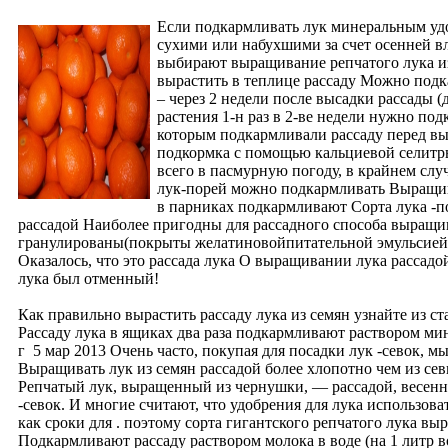
Если подкармливать лук минеральным удо
сухими или набухшими за счет осенней в
выбирают выращивание репчатого лука из 
вырастить в теплице рассаду Можно подк
– через 2 недели после высадки рассады 
растения 1-н раз в 2-ве недели нужно по
которым подкармливали рассаду перед выс
подкормка с помощью кальциевой селитры 
всего в пасмурную погоду, в крайнем слу
лук-порей можно подкармливать Выращива
в парниках подкармливают Сорта лука -
рассадой Наиболее пригодны для рассадного способа выращива
гранулированы(покрыты желатиновойпитательной эмульсией) 
Оказалось, что это рассада лука О выращивании лука рассадо
лука был отменный!
Как правильно вырастить рассаду лука из семян узнайте из 
Рассаду лука в ящиках два раза подкармливают раствором мине
г 5 мар 2013 Очень часто, покупая для посадки лук -севок, 
Выращивать лук из семян рассадой более хлопотно чем из се
Репчатый лук, выращенный из чернушки, — рассадой, весенн
-севок. И многие считают, что удобрения для лука использова
как сроки для . поэтому сорта гигантского репчатого лука в
Подкармливают рассаду раствором молока в воде (на 1 литр 