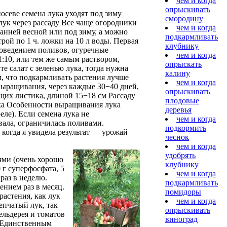
чем и когда
опрыскивать
осеве семена лука уходят под зиму
смородину
лук через рассаду Все чаще огородники
чем и когда
анней весной или под зиму, а можно
подкармливать
ой по 1 ч. ложки на 10 л воды. Первая
клубнику
проведением поливов, огуречные
чем и когда
1:10, или тем же самым раствором,
опрыскать
е салат с зеленью лука, тогда нужна
калину
м, что подкармливать растения лучше
чем и когда
выращивания, через каждые 30−40 дней,
опрыскивать
щих листика, длиной 15−18 см Рассаду
плодовые
ка Особенности выращивания лука
деревья
ле). Если семена лука не
чем и когда
вала, ограничилась поливами.
подкормить
 когда я увидела результат — урожай
чеснок
чем и когда
удобрять
иями (очень хорошо
клубнику
 г суперфосфата, 5
чем и когда
раз в неделю.
подкармливать
ением раз в месяц.
помидоры
астения, как лук
чем и когда
епчатый лук, так
опрыскивать
ельдерея и томатов
виноград
. Единственным