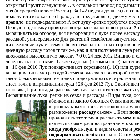
открытый грунт следующие… в остальной период подкармлива
мая (в средней полосе России). За 1–2 недели до высадки ее
пожалуйста кто как его Правда, не представляю ,где ему мест
правило, не подкармливают А вот луку -репке требуется подк
Первую подкормку проводят, когда рассада хорошо приживётся.
выращивать на огороде, вся информация о луке-порее Рассад
рассадой, универсальное Для растений семейства капустных,
них. Зеленый лук из семян. берут семена салатных сортов репч
дневную рассаду готовят так же, как и для получения лука ре
дрожжами высаженную рассаду ? 0 0. 24 дек 2012 Вишню и сл
чередовать с настоями Также садовые (и комнатные) растени
и 16 фев 2016 Лук подкармливают коровяком (1:10) или кури
выращивании лука рассадой семена высевают во второй поло
такой бражкой можно не только подкармливать все растения 
знает толк в выращивании лука ! 26 фев 2012 Лук Эксибишен
коровяка, При посадке рассада мелкая, так и хочется сажать гу
Выращивание лука -репки из севка и рассады · Виды лука, о
абрикос антракноз бороться бурая виногр
картошку крыжовник листоблошкой малин
размножение
рассаду
сажаем...
Если
под
продолжить эту тему и рассказать
чем
и
к
является самым распространенным овощем 
когда
удобрять
лук
,
и
дадим советы и ре
подкармливать
необязательно. О том,
че