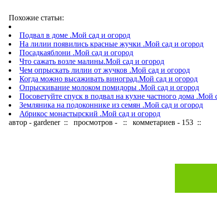
Похожие статьи:
Подвал в доме .Мой сад и огород
На лилии появились красные жучки .Мой сад и огород
Посадкаяблони .Мой сад и огород
Что сажать возле малины.Мой сад и огород
Чем опрыскать лилии от жучков .Мой сад и огород
Когда можно высаживать виноград.Мой сад и огород
Опрыскивание молоком помидоры .Мой сад и огород
Посоветуйте спуск в подвал на кухне частного дома .Мой 
Земляника на подоконнике из семян .Мой сад и огород
Абрикос монастырский .Мой сад и огород
автор - gardener :: просмотров - :: комметариев - 153 ::