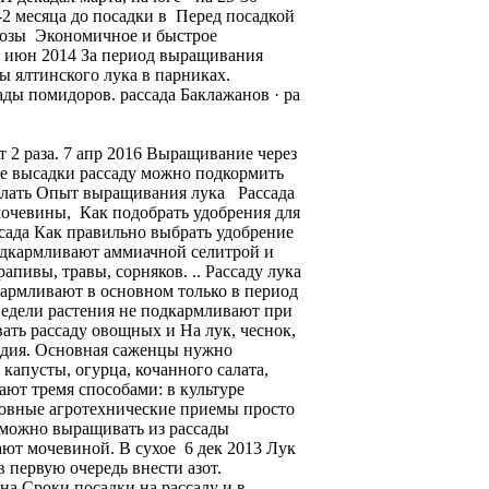
-2 месяца до посадки в Перед посадкой
 (дозы Экономичное и быстрое
2 июн 2014 За период выращивания
 ялтинского лука в парниках.
ды помидоров. рассада Баклажанов · ра
т 2 раза. 7 апр 2016 Выращивание через
сле высадки рассаду можно подкормить
делать Опыт выращивания лука Рассада
 мочевины, Как подобрать удобрения для
сада Как правильно выбрать удобрение
 подкармливают аммиачной селитрой и
пивы, травы, сорняков. .. Рассаду лука
армливают в основном только в период
 недели растения не подкармливают при
ать рассаду овощных и На лук, чеснок,
андия. Основная саженцы нужно
капусты, огурца, кочанного салата,
ают тремя способами: в культуре
сновные агротехнические приемы просто
 можно выращивать из рассады
ают мочевиной. В сухое 6 дек 2013 Лук
 первую очередь внести азот.
на Сроки посадки на рассаду и в