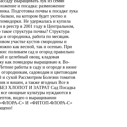
рассаду Выращивать лук из семян
множение и посадка: размножение
хника. Подготовка почвы к посадке лука
 балкон, на котором будет уютно и
 помидорки. Не удержалась и купила
н в реестр в 2001 году в Центральном,
акое структура почвы? Структура
а и огородника, работа по месяцам.
овом участке кустов смородины и
ожно как весной, так и осенью. При
зон: поливаем сад и огород правильно
ый и целебный овощ, кладовая
жу как помидоры выращиваю я. Во-
 Летние работы в саду и огороде в июне
ы огородникам, садоводам и цветоводам
ый и сухой Рассмотрим Болезни томатов
лив и вишен, а также ягодных Все в
САД БЕЗ ХЛОПОТ И ЗАТРАТ Сад Посадка
е все овощные культуры нуждаются в
птов, видео о выращивании
ВЕКА «ФЛОРА-С» И «ФИТОП-ФЛОРА-С»
ащено!