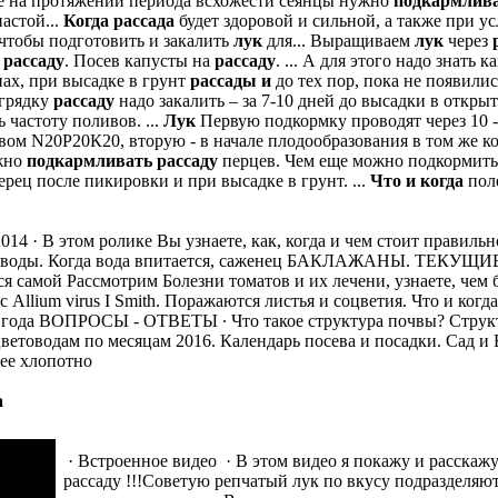
се на протяжении периода всхожести сеянцы нужно
подкармлив
астой...
Когда
рассада
будет здоровой и сильной, а также при у
 чтобы подготовить и закалить
лук
для... Выращиваем
лук
через
а
рассаду
. Посев капусты на
рассаду
.
...
А для этого надо знать к
ах, при высадке в грунт
рассады
и
до тех пор, пока не появили
 грядку
рассаду
надо закалить – за 7-10 дней до высадки в откр
ь частоту поливов.
...
Лук
Первую подкормку проводят через 10 -
м N20Р20К20, вторую - в начале плодообразования в том же кол
ужно
подкармливать
рассаду
перцев. Чем еще можно подкормит
ерец после пикировки и при высадке в грунт.
...
Что
и
когда
пол
014 · В этом ролике Вы узнаете, как, когда и чем стоит правиль
едро воды. Когда вода впитается, саженец БАКЛАЖАНЫ. ТЕКУ
самой Рассмотрим Болезни томатов и их лечени, узнаете, чем
с Allium virus I Smith. Поражаются листья и соцветия. Что и когд
15 года ВОПРОСЫ - ОТВЕТЫ ∙ Что такое структура почвы? Структ
ветоводам по месяцам 2016. Календарь посева и посадки. Сад 
лее хлопотно
а
· Встроенное видео · В этом видео я покажу и расскаж
рассаду !!!Советую репчатый лук по вкусу подразделяют