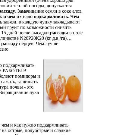
ать
удобрениями (очень хорошо для
словии теплой погоды, допускается
рассаду
. Замачивание семян в соке алоэ.
ак
и
чем
их надо
подкармливать
.
Чем
сь завязи, в каждую лунку закладывают
ытый грунт по возможности снизить
 15 дней после высадки
рассады
в поле
ичестве N20Р20К20 (кг д.в./га).
...
ь
рассаду
перцев. Чем лучше
езно
но подкармливать
ЩИЕ РАБОТЫ В
 болеют помидоры и
а сажать, защищать
ура почвы - это
и Выращивание лука
у чем и как нужно подкармливать
 на острые, полуострые и сладкие