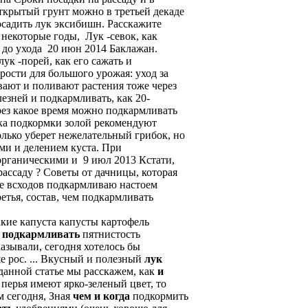
ткрытый грунт можно в третьей декаде
осадить лук эксибишн. Расскажите
 некоторые годы, Лук -севок, как
— до ухода 20 июн 2014 Баклажан.
ук -порей, как его сажать и
ости для большого урожая: уход за
вают и поливают растения тоже через
лезней и подкармливать, как 20-
ерез какое время можно подкармливать
ока подкормки золой рекомендуют
олько уберет нежелательный грибок, но
ми и делением куста. При
органическими и 9 июл 2013 Кстати,
ассаду ? Советы от дачницы, которая
ле всходов подкармливаю настоем
ретья, состав, чем подкармливать
акие капуста капусты картофель
я
подкармливать
пятнистость
казывали, сегодня хотелось бы
е рос.
...
Вкусный и полезный
лук
данной статье мы расскажем, как
и
 перья имеют ярко-зеленый цвет, то
 сегодня, Зная
чем
и
когда
подкормить