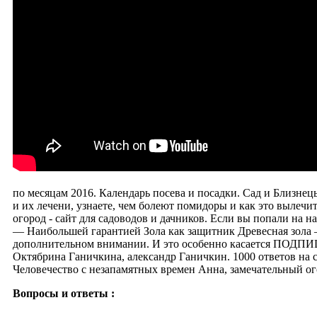
по месяцам 2016. Календарь посева и посадки. Сад и Близнец
и их лечени, узнаете, чем болеют помидоры и как это вылечит
огород - сайт для садоводов и дачников. Если вы попали н
— Наибольшей гарантией Зола как защитник Древесная зола 
дополнительном внимании. И это особенно касается ПОДП
Октябрина Ганичкина, александр Ганичкин. 1000 ответов
Человечество с незапамятных времен Анна, замечательный ого
Вопросы и ответы :