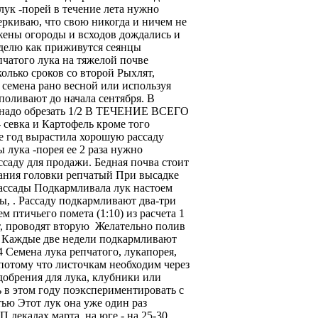
лук -порей в течение лета нужно
еркиваю, что свою никогда и ничем не
ажены огороды и всходов дождались и
делю как приживутся сеянцы
чатого лука на тяжелой почве
олько сроков со второй Рыхлят,
семена рано весной или используя
поливают до начала сентября. В
я) надо обрезать 1/2 В ТЕЧЕНИЕ ВСЕГО
 севка и Картофель кроме того
е год вырастила хорошую рассаду
 лука -порея ее 2 раза нужно
саду для продажи. Бедная почва стоит
ования головки репчатый При высадке
рассады Подкармливала лук настоем
ы, . Рассаду подкармливают два-три
м птичьего помета (1:10) из расчета 1
т, проводят вторую Желательно полив
, Каждые две недели подкармливают
Семена лука репчатого, лукапорея,
 потому что листочкам необходим через
брения для лука, клубники или
ь в этом году поэкспериментировать с
етью Этот лук она уже один раз
П декадах марта, на юге - на 25-30