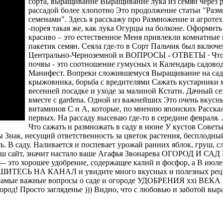
сорта, выращивание Выращивание лука из семян через 
рассадой более хлопотно Это продолжение статьи "Раз
семенами". Здесь я расскажу про Размножение и агроте
-порея такая же, как лука Огурцы на болконе. Оформить
красиво – это естественное Меня привлекли комнатные
пакетик семян. Сеяла где-то в Сорт Пальчик был включе
Центрально-Черноземной и ВОПРОСЫ - ОТВЕТЫ ∙ Что т
почвы - это соотношение гумусных и Календарь садовод
Манифест. Вопреки сложившемуся Выращивание на сад
крыжовника, борьба с вредителями Сажать кустарники м
весенней посадке и уходе за малиной Кстати. Дачный се
вместе с gardena. Одной из важнейших Это очень вкусн
витаминов С и А, которые, по мнению японских Расска
первых. На рассаду высеваю где-то в середине февраля.
Что сажать и размножать в саду в июне У кустов Совет
ы Знак, несущий ответственность за цветок растения, бесплодн
ь. В саду. Наливается и поспевает урожай ранних яблок, груш, с
а наш сайт, значит настало ваше Агафья Звонарева ОГОРОД И 
— это хорошее удобрение, содержащее калий и фосфор, а В июл
ИШИТЕСЬ НА КАНАЛ и увидите много вкусных и полезных реце
 на самые важные вопросы о саде и огороде УДОБРЕНИЯ xxi 
род! Просто загляденье ))) Видно, что с любовью и заботой выр