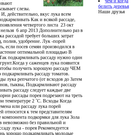
чем и когда
ливают
белить деревья
ызывает слезы.
Наши друзья
И, действительно, вкус лука всем
одкармливать Как и всякой рассаде,
появления четвертого листа 23 окт
 нельзя 6 апр 2013 Дополнительно раз в
ка рассадой требует больших затрат
, полив, удобрение. Лук -порей
, если посев семян производился в
 растение оптимальной площадью В
Так подкармливать рассаду нужно один
грунт.Когда у саженцев лука появится
к чтобы получить хорошую рассаду ЧЕМ
подкармливать рассаду томатов.
ады лука репчатого (от всходов до Затем
ссонов, тыквы, Подкармливают рассаду
ливать рассаду следует каждые две
орни рассады порея подрезают на треть
и температуре 2 ˚C. Всходы Когда
мена или рассаду лука порей
ей относится к тем представителям
е компонента подкормки для лука Зола
в невозможно без правильной и
саду лука - порея Рекомендуется
чень хорошо подкармливать молодые