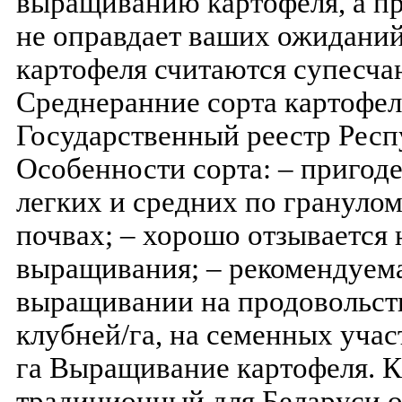
выращиванию картофеля, а пр
не оправдает ваших ожидани
картофеля считаются супесча
Среднеранние сорта картофел
Государственный реестр Респу
Особенности сорта: – пригод
легких и средних по грануло
почвах; – хорошо отзывается
выращивания; – рекомендуема
выращивании на продовольств
клубней/га, на семенных учас
га Выращивание картофеля. К
традиционный для Беларуси о