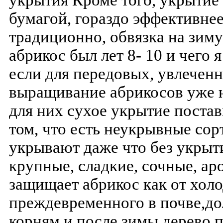
укрытия Кроме того, укрыти
бумагой, гораздо эффективнее
традиционно, обвязка на зим
абрикос был лет 8- 10 и чего 
если для передовых, увлечен
выращивание абрикосов уже н
для них сухое укрытие постав
том, что есть неукрывные сор
укрывают даже что без укрыт
крупные, сладкие, сочные, а
защищает абрикос как от холод
преждевременного в почве,до
корням и после зимы дерево п