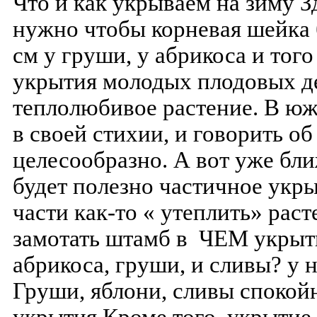
Что и как укрываем на зиму З
нужно чтобы корневая шейка 
см у груши, у абрикоса и тог
укрытия молодых плодовых д
теплолюбивое растение. В юж
в своей стихии, и говорить об
целесообразно. А вот уже бл
будет полезно частичное укр
части как-то « утеплить» рас
замотать штамб в ЧЕМ укрыт
абрикоса, груши, и сливы? у н
Груши, яблони, сливы спокой