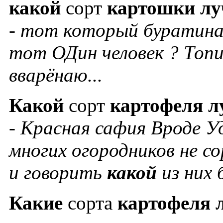
какой
сорт
картошки
лу
- тот который буратина 
тот ОДин человек ? Топи
вварёнаю...
Какой
сорт
картофеля
л
- Красная сафия Вроде Уд
многих огородников не 
и говорить
какой
из них
Какие
сорта
картофеля