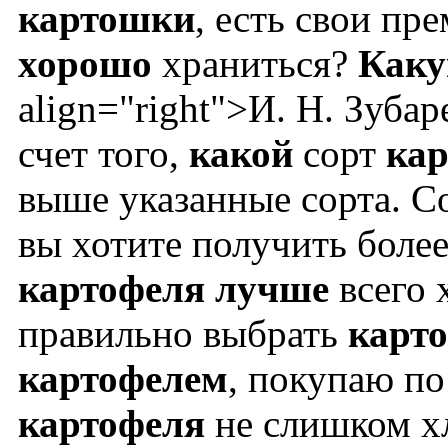
картошки
, есть свои п
хорошо
храниться?
Как
align="right">И. Н. Зуба
счет того,
какой
сорт
ка
выше указанные сорта. Со
вы хотите получить более
картофеля
лучше
всего 
правильно выбрать
карт
картофелем
, покупаю по
картофеля
не слишком хл