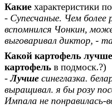
Какие
характеристики п
- Супесчаные. Чем более
вспомнился Чонкин, може
выговаривал диктор, - та
Какой
картофель
лучш
картофель
в подмоск.?)
-
Лучше
синеглазка. бел
выращивал. я бы розу поса
Импала не понравилась-в