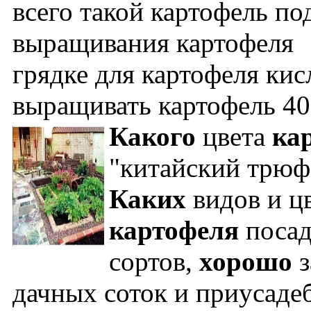
всего такой картофель по
выращивания картофеля 9
грядке для картофеля кис
выращивать картофель 40
Какого
цвета
ка
"китайский трюф
Каких
видов и цв
картофеля
посад
сортов,
хорошо
з
дачных соток и приусадеб