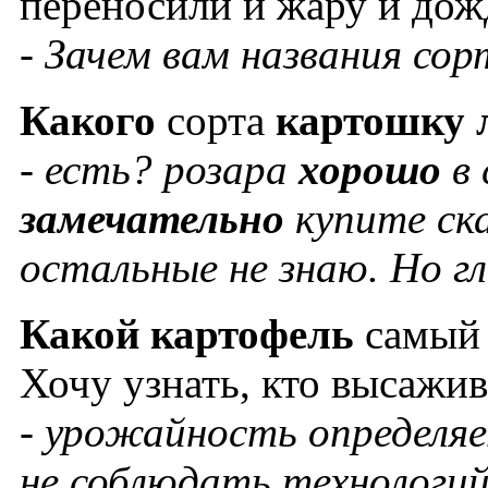
переносили и жару и дожд
- Зачем вам названия со
Какого
сорта
картошку
- есть? розара
хорошо
в 
замечательно
купите ск
остальные не знаю. Но гл
Какой
картофель
самы
Хочу узнать, кто высажив
- урожайность определяе
не соблюдать технологи