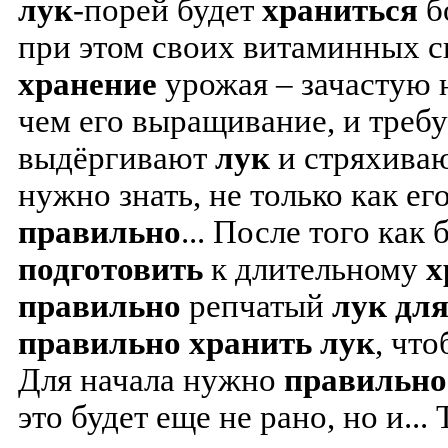
лук
-порей будет
храниться
б
при этом своих витаминных с
хранение
урожая – зачастую н
чем его выращивание, и требуе
выдёргивают
лук
и стряхиваю
нужно знать, не только как ег
правильно
...
После того как 
подготовить
к длительному
х
правильно
репчатый
лук
дл
правильно
хранить
лук
, чт
Для начала нужно
правильно
это будет еще не рано, но и...