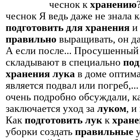
чеснок к
хранению
чеснок Я ведь даже не знала 
подготовить
для
хранения
и
правильно
выращивать, он да
А если после... Просушенны
складывают в специально
под
хранения
лука
в доме оптим
является подвал или погреб,.
очень подробно обсуждали, ка
заключается уход за
луком
, и
Как
подготовить
лук
к
хран
уборки создать
правильные
у