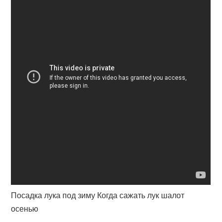
Посадка лука под зиму Когда сажать лук шалот
осенью