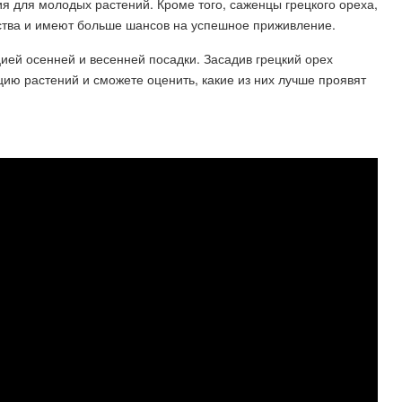
я для молодых растений. Кроме того, саженцы грецкого ореха,
ства и имеют больше шансов на успешное приживление.
ией осенней и весенней посадки. Засадив грецкий орех
цию растений и сможете оценить, какие из них лучше проявят