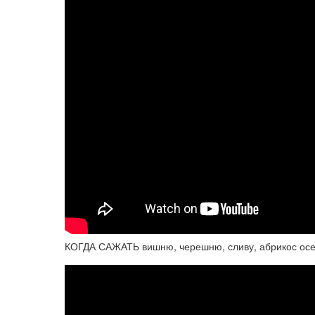
КОГДА САЖАТЬ вишню, черешню, сливу, абрикос ос