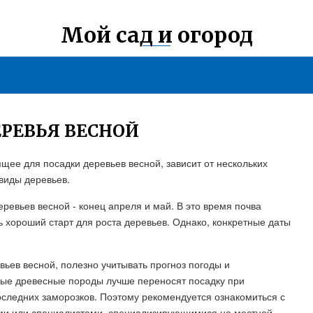
Мой сад и огород
РЕВЬЯ ВЕСНОЙ
щее для посадки деревьев весной, зависит от нескольких
 виды деревьев.
евьев весной - конец апреля и май. В это время почва
ь хороший старт для роста деревьев. Однако, конкретные даты
ьев весной, полезно учитывать прогноз погоды и
рые древесные породы лучше переносят посадку при
следних заморозков. Поэтому рекомендуется ознакомиться с
ями или специалистами, специализирующимися на местной