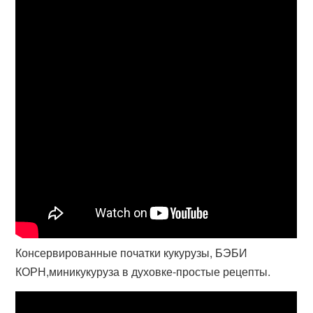
Консервированные початки кукурузы, БЭБИ
КОРН,миникукуруза в духовке-простые рецепты.