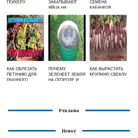
ГЕЙХЕРУ
ЗАКАПЫВАЮТ
СЕМЕНА
ЯЙЦА НА
КАБАЧКОВ
ОГОРОДЕ В
ЗЕМЛЮ
КАК ОБРЕЗАТЬ
ПОЧЕМУ
КАК ВЫРАСТИТЬ
ПЕТУНИЮ ДЛЯ
ЗЕЛЕНЕЕТ ЗЕМЛЯ
КРУПНУЮ СВЕКЛУ
ПЫШНОГО
НА ОГОРОДЕ И
ЦВЕТЕНИЯ
КАК С ЭТИМ
РАССАДЫ
БОРОТЬСЯ
Реклама
Новое