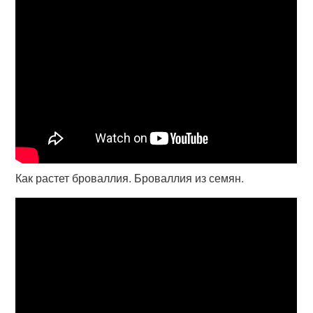
Как растет броваллия. Броваллия из семян.