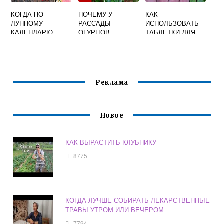
КОГДА ПО
ПОЧЕМУ У
КАК
ЛУННОМУ
РАССАДЫ
ИСПОЛЬЗОВАТЬ
КАЛЕНДАРЮ
ОГУРЦОВ
ТАБЛЕТКИ ДЛЯ
САЖАТЬ
СКРУЧИВАЮТСЯ
РАССАДЫ
КЛУБНИКУ В
ЛИСТЬЯ ВО
ТОРФЯНЫЕ
ОКТЯБРЕ
ВНУТРЬ ЧТО
ДЕЛАТЬ
Реклама
Новое
КАК ВЫРАСТИТЬ КЛУБНИКУ
8775
КОГДА ЛУЧШЕ СОБИРАТЬ ЛЕКАРСТВЕННЫЕ
ТРАВЫ УТРОМ ИЛИ ВЕЧЕРОМ
7794