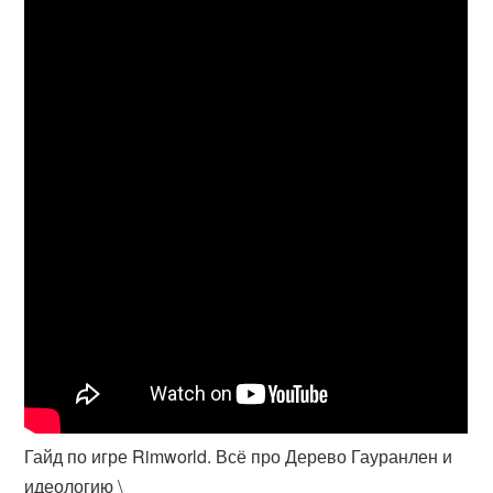
Гайд по игре Rimworld. Всё про Дерево Гауранлен и
идеологию \