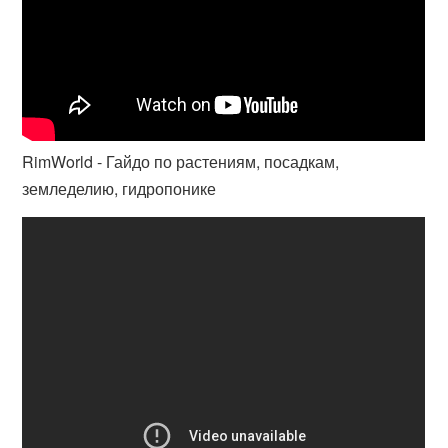
RimWorld - Гайдо по растениям, посадкам,
земледелию, гидропонике