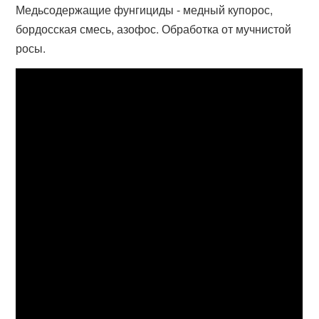
Медьсодержащие фунгициды - медный купорос,
бордосская смесь, азофос. Обработка от мучнистой
росы.