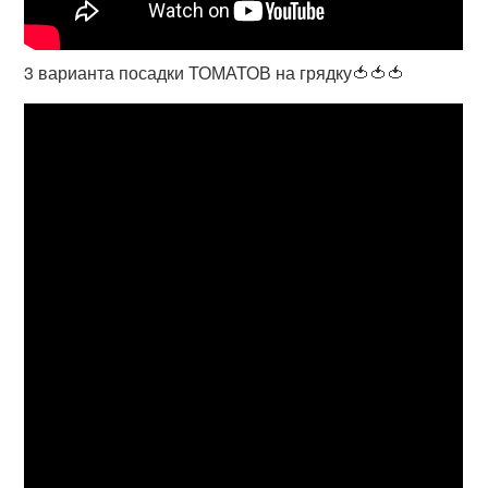
3 варианта посадки ТОМАТОВ на грядку🍅🍅🍅